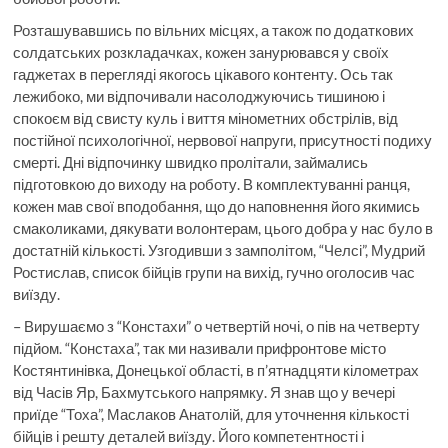
Розташувавшись по вільних місцях, а також по додаткових
солдатських розкладачках, кожен занурювався у своїх
гаджетах в перегляді якогось цікавого контенту. Ось так
лежибоко, ми відпочивали насолоджуючись тишиною і
спокоєм від свисту куль і виття мінометних обстрілів, від
постійної психологічної, нервової напруги, присутності подиху
смерті. Дні відпочинку швидко пролітали, займались
підготовкою до виходу на роботу. В комплектуванні ранця,
кожен мав свої вподобання, що до наповнення його якимись
смаколиками, дякувати волонтерам, цього добра у нас було в
достатній кількості. Узгодивши з замполітом, “Челсі”, Мудрий
Ростислав, список бійців групи на вихід, гучно оголосив час
виїзду.
– Вирушаємо з “Констахи” о четвертій ночі, о пів на четверту
підйом. “Констаха”, так ми називали прифронтове місто
Костянтинівка, Донецької області, в п’ятнадцяти кілометрах
від Часів Яр, Бахмутського напрямку. Я знав що у вечері
приїде “Тоха”, Маслаков Анатолій, для уточнення кількості
бійців і решту деталей виїзду. Його компетентності і