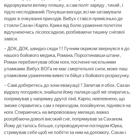
відкоркували велику пляшку, а сам політ заряду , тихий , і
підло несподіваний. Почувши виходи, всі ми затамували
подих в очікуванні приходів. Вибух стався прямісінько де
стояли Сахан і Карпо. Крики від болю ураження полетіли
відлунюючись лісопосадкою, розбиваючи тишину снігової
завіси.
– ДОК, ДОК, швидко сюди !!! Гучним окриком звернувся я до
нашого бойового медика, Романа. Порозтинавши штани ,
Роман перебинтував обом ноги, посіченні чисельними
уламками. Вибух ВОГа не має смертельної сили, може лиш
уламковим ураженням вивести бійця з бойового розрахунку.
– Самі доберетесь до зони евакуації ? Запитав я обох. Сахан
відразу погодився, знайшли йому палицю щоб міг опиратись,
попрямував у напрямку другої лінії. Карпо, невпевнено, що
зможе справитись сам з переходом, позойкуючи, піднявся на
ноги. Спираючись на імпровізовану милицю, важко
розгрібаючи доволі високий сніг, попрямував за Саханом.
Йому дісталось більше, супроводжуючи поглядом Юрка,
стримував себе щоб не побігти за ним на допомогу. Сахан і