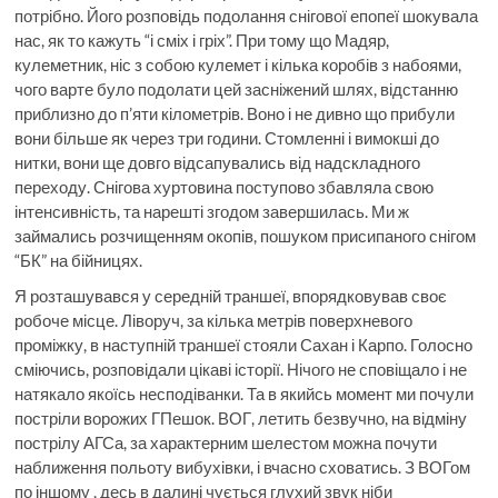
потрібно. Його розповідь подолання снігової епопеї шокувала
нас, як то кажуть “і сміх і гріх”. При тому що Мадяр,
кулеметник, ніс з собою кулемет і кілька коробів з набоями,
чого варте було подолати цей засніжений шлях, відстанню
приблизно до п’яти кілометрів. Воно і не дивно що прибули
вони більше як через три години. Стомленні і вимокші до
нитки, вони ще довго відсапувались від надскладного
переходу. Снігова хуртовина поступово збавляла свою
інтенсивність, та нарешті згодом завершилась. Ми ж
займались розчищенням окопів, пошуком присипаного снігом
“БК” на бійницях.
Я розташувався у середній траншеї, впорядковував своє
робоче місце. Ліворуч, за кілька метрів поверхневого
проміжку, в наступній траншеї стояли Сахан і Карпо. Голосно
сміючись, розповідали цікаві історії. Нічого не сповіщало і не
натякало якоїсь несподіванки. Та в якийсь момент ми почули
постріли ворожих ГПешок. ВОГ, летить безвучно, на відміну
пострілу АГСа, за характерним шелестом можна почути
наближення польоту вибухівки, і вчасно сховатись. З ВОГом
по іншому , десь в далині чується глухий звук ніби