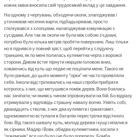
кожна зміна вносила свій трудоємкий вклад у це завдання.
На одному з чергувань, обходячи окопи, злагоджував і
уточнював несення варти, підбадьорював, просто
спілкувався з хлопцями, налагоджував комунікацію з
сусідами. Але так як окопи не були між собою з’єднані,
потрібно було кілька метрів пробігти поверхнею. Лиш тільки
но я піднявся у повний зріст, щоб перейти у слідуючу
траншею, як по мені полилась кулеметна черга з ворожої
сторони. Дивом встиг пірнути нюрцем головою вниз,
ховаючись від куль що ледве не поцілили мене. Такого не
було раніше, до цього моменту “орки” не часто проявляли
себе. Інколи відстрілювались на наші спроби прибрати
котрогось з них, що метушився поміж дерев. Вони боялись
нас зачіпати, чи якимсь чином зпровокувати на бій. Бо відразу
отримували у відповідь страшну навалу вогню. Уявіть собі,
дванадцять стволів, з них два кулемети і гранатомет,
одномоментно вступали в баталію перестрілки відсічного
бою. Від такого шквалу куль, молоді дерева і кущі сипалися
як сірники. Мадяр і Вовк, обидва кулеметники, косили з
“покемонів”, все що було і не було попереду. Бомба,