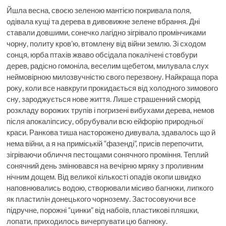
Йшла весна, своєю зеленою мантією покривала поля,
одівала кущі та дерева в дивовижне зелене вбрання. Дні
ставали довшими, сонечко лагідно зігрівало промінчиками
чорну, политу кров’ю, втомлену від війни землю. Зі сходом
сонця, юрба птахів жваво обсідала покалічені стовбури
дерев, радісно гомоніла, веселим щебетом, милувала слух
неймовірною милозвучністю свого перезвону. Найкраща пора
року, коли все навкруги прокидається від холодного зимового
сну, зароджується нове життя. Лише страшенний сморід
розкладу ворожих трупів і погризені вибухами дерева, немов
після апокаліпсису, обрубували всю ейфорію природньої
краси. Ранкова тиша насторожено дивувала, здавалось що й
нема війни, а я на приміській “фазенді”, присів перепочити,
зігріваючи обличчя пестощами сонячного проміння. Теплий
сонячний день змінювався на вечірню мряку з проливним
нічним дощем. Від великої кількості опадів окопи швидко
наповнювались водою, створювали місиво багнюки, липкого
як пластилін донецького чорнозему. Застосовуючи все
підручне, порожні “цинки” від набоїв, пластикові пляшки,
лопати, приходилось вичерпувати цю багнюку.