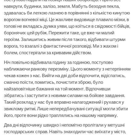
навкруги, будинки, залізо, земля. Мабуть безодня пекла,
здавалась би легкою лазнею в порівнянні з кількістю кинутою
ворогом вогневої міці. Це жахливе видовище плавило мізки, в
голові не вкладась думка уяви, що коїться в свідомості бійців,
боронячих цей рубіж. Пережити таке, це вже чи малий
героїзм. Залишитись живим після такого, відбивати штурми
ворога, то взагалі з фантастичної розповіді. Ми з жахом і
болем, спостерігали за кривавим дійством.
Ніч повільно відбивала годину за годиною, поступово
наближаючи ранкову перезміну. Цього моменту з нетерпінням
чекав кожен з нас. Вийти на дві доби відпочити, відіспатись,
смачно поїсти, помитись, почистити зброю, було
найзаповітніше бажання на той момент. Відпочивши
зібратись і заступити з новими силами на бойове завдання.
Такий розклад у нас був вправно налагоджений і рухався у
звиклому ритмі. Лише непередбачувані ситуації могли збити
його, проте вони рідко траплялись на нашому напрямку.
Два дні відпочинку швидко і непомітно пролітали у метушні
господарських справ. Навіть знаходили час виїхати у місто,