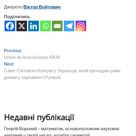
Джерело
Віктор Войтович
Поділитись
Навігація
Previous
Previous
post:
Unión de Asociaciones KRAI
записів
Next
Next
post:
Саміт Світового Конгресу Українців, який проходив цими
днями у парламенті Румунії
Недавні публікації
Георгій Вороний – математик, основоположник наукових
напрямів у теорії чисел, алгебрі і геометрії.