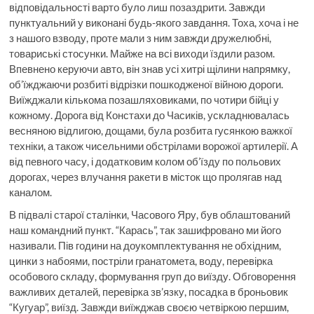
відповідальності варто було лиш позаздрити. Завжди
пунктуальний у виконані будь-якого завдання. Тоха, хоча і не
з нашого взводу, проте мали з ним завжди дружелюбні,
товариські стосунки. Майже на всі виходи їздили разом.
Впевнено керуючи авто, він знав усі хитрі щілини напрямку,
об’їжджаючи розбиті відрізки пошкодженої війною дороги.
Виїжджали кількома позашляховиками, по чотири бійці у
кожному. Дорога від Констахи до Часиків, ускладнювалась
весняною відлигою, дощами, була розбита гусянкою важкої
техніки, а також чисельними обстрілами ворожої артилерії. А
від певного часу, і додатковим колом об’їзду по польових
дорогах, через влучання ракети в місток що пролягав над
каналом.
В підвалі старої сталінки, Часового Яру, був облаштований
наш командний пункт. “Карась”, так зашифровано ми його
називали. Пів години на доукомплектування не обхідним,
цинки з набоями, постріли гранатомета, воду, перевірка
особового складу, формування груп до виїзду. Обговорення
важливих деталей, перевірка зв’язку, посадка в броньовик
“Кугуар”, виїзд. Завжди виїжджав своєю четвіркою першим,