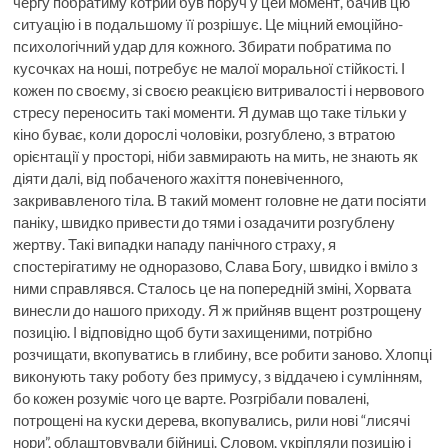
чергу побратиму котрий був поруч у цей момент, бачив цю
ситуацію і в подальшому її розрішує. Це міцний емоційно-
психологічний удар для кожного. Збирати побратима по
кусочках на ноші, потребує не малої моральної стійкості. І
кожен по своєму, зі своєю реакцією витривалості і нервового
стресу переносить такі моменти. Я думав що таке тільки у
кіно буває, коли дорослі чоловіки, розгублено, з втратою
орієнтації у просторі, ніби завмирають на мить, не знають як
діяти далі, від побаченого жахіття поневіченного,
закривавленого тіла. В такий момент головне не дати посіяти
паніку, швидко привести до тями і озадачити розгублену
жертву. Такі випадки нападу панічного страху, я
спостерігатиму не одноразово, Слава Богу, швидко і вміло з
ними справлявся. Сталось це на попередній зміні, Хорвата
винесли до нашого приходу. Я ж прийняв вщент розтрощену
позицію. І відповідно щоб бути захищеними, потрібно
розчищати, вкопуватись в глибину, все робити заново. Хлопці
виконують таку роботу без примусу, з віддачею і сумлінням,
бо кожен розуміє чого це варте. Розгрібали повалені,
потрощені на куски дерева, вкопувались, рили нові “лисячі
нори”, облаштовували бійниці. Словом, укріпляли позицію і