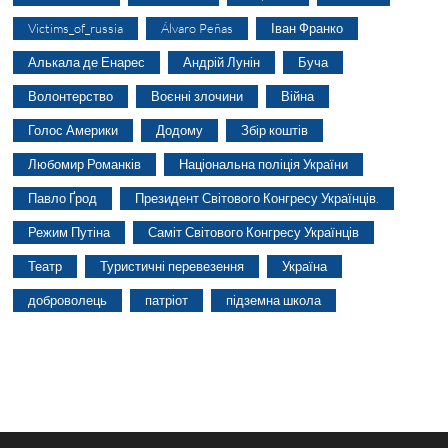
Victims_of_russia
Álvaro Peñas
Іван Франко
Алькала де Енарес
Андрій Лунін
Буча
Волонтерство
Воєнні злочини
Війна
Голос Америки
Додому
Збір коштів
Любомир Романків
Національна поліція України
Павло Ґрод
Президент Світового Конгресу Українців.
Режим Путіна
Саміт Світового Конгресу Українців
Театр
Туристичні перевезення
Україна
доброволець
патріот
підземна школа