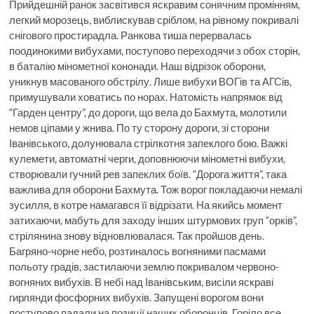
Прийдешній ранок засвітився яскравим сонячним промінням,
легкий морозець, виблискував сріблом, на рівному покривалі
снігового простирадла. Ранкова тиша перервалась
поодинокими вибухами, поступово переходячи з обох сторін,
в баталію мінометної кононади. Наш відрізок оборони,
уникнув масованого обстрілу. Лише вибухи ВОГів та АГСів,
примушували ховатись по норах. Натомість напрямок від
“Гарден центру”, до дороги, що вела до Бахмута, молотили
немов ціпами у жнива. По ту сторону дороги, зі сторони
Іванівського, долунювала стрілкотня запеклого бою. Важкі
кулемети, автоматні черги, доповнюючи мінометні вибухи,
створювали гучний рев запеклих боїв. “Дорога життя”, така
важлива для оборони Бахмута. Тож ворог покладаючи немалі
зусилля, в котре намагався її відрізати. На якийсь момент
затихаючи, мабуть для заходу інших штурмових груп “орків”,
стрілянина знову відновлювалася. Так пройшов день.
Багряно-чорне небо, розтиналось вогняними пасмами
польоту градів, застилаючи землю покривалом червоно-
вогняних вибухів. В небі над Іванівським, висіли яскраві
гирлянди фосфорних вибухів. Запущені ворогом вони
поступово падали на позиції наших оборонців. Горіло все