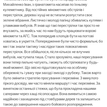
Михайленко Іван, з гранатомета насипав по їхньому
кулеметнику. Від постійних мінометних обстрілів і
перестрілок, дерева і кущі не встигали розпустити своє
зелене вбрання. Листячко і молоді пагінці збивались кулями і
уламками вибухів. Я знав що такі перестрілки так просто не
вчухають, за якийсь час по нам будуть працювати ворожі
міномети та АГС. Тож попередив хлопців бути на погтові
ховатись в укриття. Попередження були чисто формальні, бо
ми і так знали тактику і наслідки таких повокативних
перестрілок. Все обійшлося, після кількох не влучних
вибухів, наступила тиша. Стало зрозуміло, наші пересування
вони тепер пильно чатують, і можуть обстрілювати у будь-
який момент. Що звісно підштовхувало на особливу
обережність і увагу при заході і виході з рубежу. Також варто
було змінити стратегію просування і перезміни. З минулого
гіркого досвіду, ми часто міняли маршрут і час перезміни. За
винятком останньої стежки, що була прокладена нашими
саперами через хащі лісопосадки. Вона виявиться самою
надійною і захищеною під стовбурами дерев та залишиться
такою до завершення нашого бойового розпорядження.