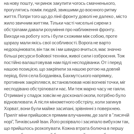
на нову пошту, чи ринок закупити чогось смачненького,
прогулятись поміж людей, звикшими до воєнного ритму
життя. Попри того що до лінії фронту доволі не далеко , місто
жило звичним життям. Тільки часті чисельні сирени з
обстрілами давали розуміння про наближення фронту.
Виходи на роботу хоть і були схожими між собою, проте
щоразу мали якісь свої особливості. Ворога не варто
недооцінювати, він так як і ми швидко вчиться, має значно
більші ресурси бойової техніки, живої сили і озброєння. Тож
постійно валаштовував нам підлі несподіванки. От і перед
нашою позицією, що закріпили за нашою ротою на довгий
період, біля села Богданівка, Бахмутського напрямку,
противник закріплявся, встановлював нові вогневі точки, міг
несподівано обстрілювати нас. Ми теж марно часу не гаяли.
Отримані у спадок зовсім не досконалі окопи, потрібно було
відновлювати. А після мінометного обстрілу, коли загинув
Хорват, вони були майже засипані, зрівнянні з поверхнею.
Приліт міни прийшовся прямим влучанням, де заліг в “лисячій
норі”, Тичківський Іван. Його розірвало і засипало вибухом так,
що прийшлось розкопувати. Кожна втрата болюча в першу