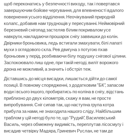
щоб переконатись у безпечності виходу, так і повертався
завершуючим бойове чергування, для впевненості вдалого
повернення усього відділення. Неочікуваний природній
колапс, добавив нам труднощів у пересуванні. Неймовірний
березневий снігопад застеляв білим покривалом усе
навкруги, накладаючи прошарок снігу заввишки до колін.
Двірники броньовика, ледь встигали змахувати, білі лапаті
мухи з оглядового скла. Рев двигуна з потугою пхав
броньовик у перід, розбиваючи білу подушку снігової цілини.
Заспокоювало лиш одне, при такій негоді, виліт ворожого
дрона не можливий, а значить і обстріл теж.
Діставшись до місця висадки, лишається дійти до самої
позиції. В повному спорядженні, з додатковим “БК”, запасом
води і всього іншого, пробиратись по коліна в снігу, відстань
приблизно до двух кілометрів, скажу я вам, не просте
випробування. Сніг сипав так, що наступна група котра
прибула за нами, не знаходила нашого сліду. Найбільшим
траблом у цій негоді було те, що “Рудий”, Василевський
Василь, через обмежену видимість, переплутав лісосмугу і
висадив четвірку Мадяра, Гриневич Руслан, не там де