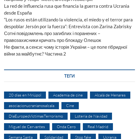
La red de influencia rusa que financia la guerra contra Ucrania
desde España
“Los rusos están utilizando la violencia, el miedo y el terror para
despoblar Jersón por la fuerza”: Entrevista con Zarina Zabrisky
Сотні повідомлень про загиблих і поранених –
правозахисники кричать про блокаду Олешок
Не факти, а сенси: чому історія України – це поле гібридної
війни за майбутнє? Частина 2
ТЕГИ
20 días en Mriúpol
Academia de cine
Alcalá de Henares
asociacionucranianosalcala
Cine
DíaEuropeoVíctimasTerrorismo
Lotería de Navidad
Miguel de Cervantes
Onda Cero
Real Madrid
Semana Santa
Solidaridad
Stop fake
Ucrania