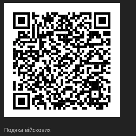
Подяка війскових