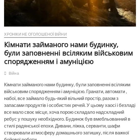
ХРОНІКИ НЕ ОГОЛОШЕНОЇ ВІЙНИ
Кімнати займаного нами будинку,
були заповненні всіляким військовим
спорядженням і амуніцією
Війна
Кімнати займаного нами будинку, були заповненні всіляким
військовим спорядженням і амуніцією. Гранати, автомати ,
набої, все займало будь-який вільний простір, разом з
запасами продуктів і особистих речей. У цьому хаосі і безладі
все мало своє місце, хоча порою складало надскладний
ребус у пошуку необхідного. Будинок був вмебльованний в
стилі радянської епохи. Дивани, ліжка, серванти, шафи
створювали атмосферу домашнього затишку, після важкої
бойової роботи.