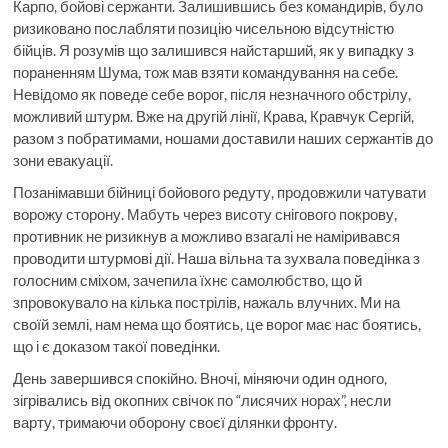
Карпо, бойові сержанти. Залишившись без командирів, було
ризиковано послабляти позицію чисельною відсутністю
бійців. Я розумів що залишився найстарший, як у випадку з
пораненням Шума, тож мав взяти командування на себе.
Невідомо як поведе себе ворог, після незначного обстрілу,
можливий штурм. Вже на другій лінії, Крава, Кравчук Сергій,
разом з побратимами, ношами доставили наших сержантів до
зони евакуації.
Позанімавши бійниці бойового редуту, продовжили чатувати
ворожу сторону. Мабуть через висоту снігового покрову,
противник не ризикнув а можливо взагалі не наміривався
проводити штурмові дії. Наша вільна та зухвала поведінка з
голосним сміхом, зачепила їхнє самолюбство, що й
зпровокувало на кілька пострілів, нажаль влучних. Ми на
своїй землі, нам нема що боятись, це ворог має нас боятись,
що і є доказом такої поведінки.
День завершився спокійно. Вночі, міняючи один одного,
зігрівались від окопних свічок по “лисячих норах”, несли
варту, тримаючи оборону своєї ділянки фронту.