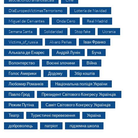
DíaEuropeoVíctimasTerrorismo
Lotería de Navidad
Miguel de Cervantes
Onda Cero
Real Madrid
Semana Santa
Solidaridad
Stop fake
Ucrania
Victims_of_russia
Álvaro Peñas
Іван Франко
Алькала де Енарес
Андрій Лунін
Буча
Волонтерство
Воєнні злочини
Війна
Голос Америки
Додому
Збір коштів
Любомир Романків
Національна поліція України
Павло Ґрод
Президент Світового Конгресу Українців.
Режим Путіна
Саміт Світового Конгресу Українців
Театр
Туристичні перевезення
Україна
доброволець
патріот
підземна школа