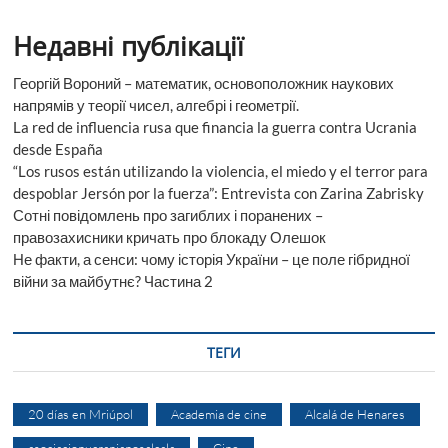
Недавні публікації
Георгій Вороний – математик, основоположник наукових
напрямів у теорії чисел, алгебрі і геометрії.
La red de influencia rusa que financia la guerra contra Ucrania
desde España
“Los rusos están utilizando la violencia, el miedo y el terror para
despoblar Jersón por la fuerza”: Entrevista con Zarina Zabrisky
Сотні повідомлень про загиблих і поранених –
правозахисники кричать про блокаду Олешок
Не факти, а сенси: чому історія України – це поле гібридної
війни за майбутнє? Частина 2
ТЕГИ
20 días en Mriúpol
Academia de cine
Alcalá de Henares
asociacionucranianosalcala
Cine