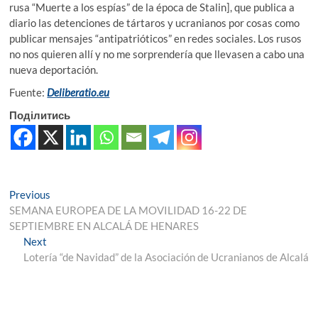
rusa “Muerte a los espías” de la época de Stalin], que publica a
diario las detenciones de tártaros y ucranianos por cosas como
publicar mensajes “antipatrióticos” en redes sociales. Los rusos
no nos quieren allí y no me sorprendería que llevasen a cabo una
nueva deportación.
Fuente:
Deliberatio.eu
Поділитись
Навігація
Previous
Previous
post:
SEMANA EUROPEA DE LA MOVILIDAD 16-22 DE
записів
SEPTIEMBRE EN ALCALÁ DE HENARES
Next
Next
post:
Lotería “de Navidad” de la Asociación de Ucranianos de Alcalá