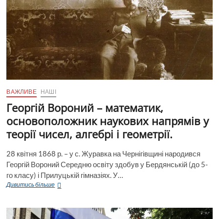
ВАЖЛИВЕ
НАШІ
Георгій Вороний – математик,
основоположник наукових напрямів у
теорії чисел, алгебрі і геометрії.
28 квітня 1868 р. – у с. Журавка на Чернігівщині народився
Георгій Вороний Середню освіту здобув у Бердянській (до 5-
го класу) і Прилуцькій гімназіях. У…
Георгій
Дивитись більше
Вороний
–
математик,