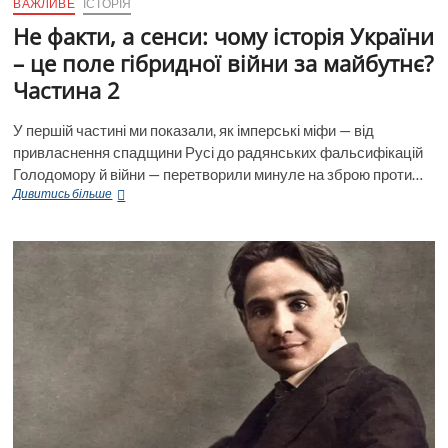
ВАЖЛИВЕ
ІСТОРІЯ
Не факти, а сенси: чому історія України
– це поле гібридної війни за майбутнє?
Частина 2
У першій частині ми показали, як імперські міфи — від
привласнення спадщини Русі до радянських фальсифікацій
Голодомору й війни — перетворили минуле на зброю проти…
Не
Дивитись більше
факти,
а
сенси:
чому
історія
України
–
це
поле
гібридної
війни
за
майбутнє?
Частина