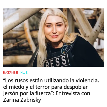
red
de
influencia
rusa
que
financia
la
guerra
contra
Ucrania
desde
España
ВАЖЛИВЕ
ІНШЕ
“Los rusos están utilizando la violencia,
el miedo y el terror para despoblar
Jersón por la fuerza”: Entrevista con
Zarina Zabrisky