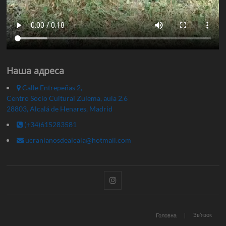
Наша адреса
Calle Entrepeñas 2,
Centro Socio Cultural Zulema, aula 2.6
28803, Alcalá de Henares, Madrid
(+34)615283581
ucranianosdealcala@hotmail.com
Instagram
Зв’язок
Головна