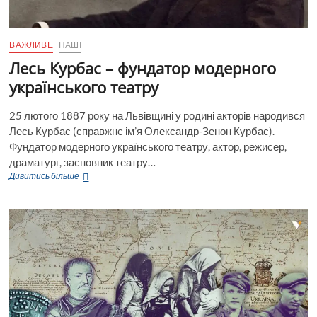
2
ВАЖЛИВЕ
НАШІ
Лесь Курбас – фундатор модерного
українського театру
25 лютого 1887 року на Львівщині у родині акторів народився
Лесь Курбас (справжнє ім’я Олександр-Зенон Курбас).
Фундатор модерного українського театру, актор, режисер,
драматург, засновник театру…
Лесь
Дивитись більше
Курбас
–
фундатор
модерного
українського
театру