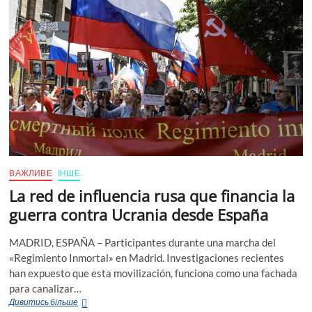
основоположник
наукових
напрямів
у
теорії
чисел,
алгебрі
і
геометрії.
ВАЖЛИВЕ
ІНШЕ
La red de influencia rusa que financia la
guerra contra Ucrania desde España
MADRID, ESPAÑA – Participantes durante una marcha del
«Regimiento Inmortal» en Madrid. Investigaciones recientes
han expuesto que esta movilización, funciona como una fachada
para canalizar…
La
Дивитись більше