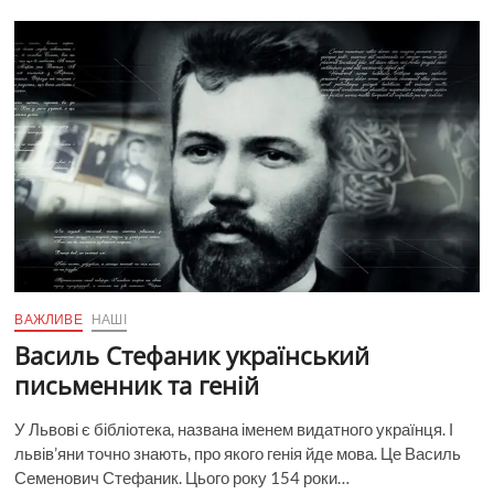
та
зародження
промисловості
Донеччини
наприкінці
ХІХ
–
початку
ХХ
ст.
ВАЖЛИВЕ
НАШІ
Василь Стефаник український
письменник та геній
У Львові є бібліотека, названа іменем видатного українця. І
львів’яни точно знають, про якого генія йде мова. Це Василь
Семенович Стефаник. Цього року 154 роки…