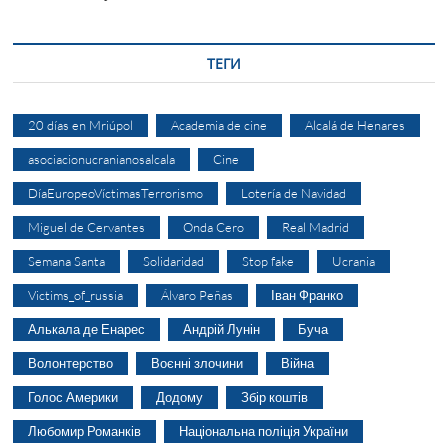
ТЕГИ
20 días en Mriúpol
Academia de cine
Alcalá de Henares
asociacionucranianosalcala
Cine
DíaEuropeoVíctimasTerrorismo
Lotería de Navidad
Miguel de Cervantes
Onda Cero
Real Madrid
Semana Santa
Solidaridad
Stop fake
Ucrania
Victims_of_russia
Álvaro Peñas
Іван Франко
Алькала де Енарес
Андрій Лунін
Буча
Волонтерство
Воєнні злочини
Війна
Голос Америки
Додому
Збір коштів
Любомир Романків
Національна поліція України