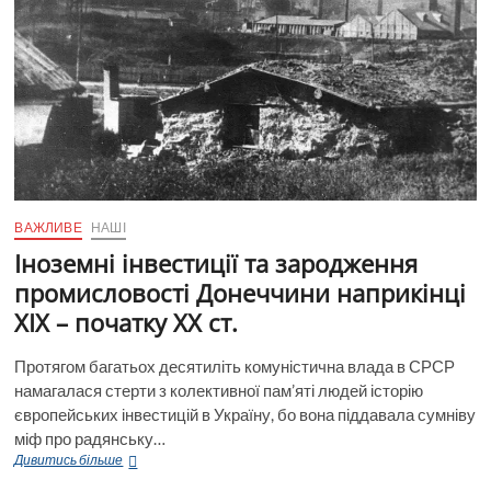
ВАЖЛИВЕ
НАШІ
Іноземні інвестиції та зародження
промисловості Донеччини наприкінці
ХІХ – початку ХХ ст.
Протягом багатьох десятиліть комуністична влада в СРСР
намагалася стерти з колективної пам’яті людей історію
європейських інвестицій в Україну, бо вона піддавала сумніву
міф про радянську…
Іноземні
Дивитись більше
інвестиції