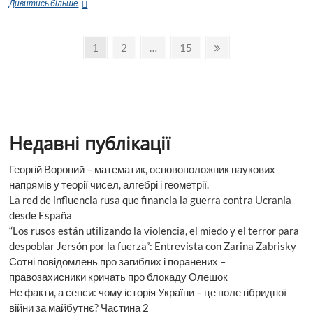
Василь
Дивитись більше
Стефаник
український
Пагінація
письменник
Page
Page
Page
Next
1
2
…
15
та
page
записів
геній
Недавні публікації
Георгій Вороний – математик, основоположник наукових
напрямів у теорії чисел, алгебрі і геометрії.
La red de influencia rusa que financia la guerra contra Ucrania
desde España
“Los rusos están utilizando la violencia, el miedo y el terror para
despoblar Jersón por la fuerza”: Entrevista con Zarina Zabrisky
Сотні повідомлень про загиблих і поранених –
правозахисники кричать про блокаду Олешок
Не факти, а сенси: чому історія України – це поле гібридної
війни за майбутнє? Частина 2