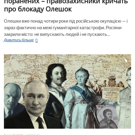
поранених – правозахисники кричать
про блокаду Олешок
Олешки вже понад чотири роки під російською окупацією — і
зараз фактично на межі гуманітарної катастрофи. Росіяни
закрили місто: не випускають людей і не пускають…
Сотні
Дивитись більше
повідомлень
про
загиблих
і
поранених
–
правозахисники
кричать
про
блокаду
Олешок