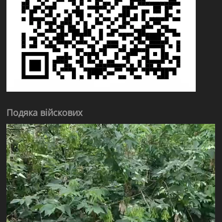
Подяка війскових