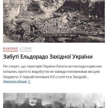
–
це
поле
гібридної
війни
за
майбутнє?
Частина
1
ВАЖЛИВЕ
ІСТОРІЯ
Забуті Ельдорадо Західної України
Не секрет, що територія України багата на поклади корисних
копалин, проте їх видобуток не завжди поповнював місцеві
бюджети. У першій половині ХХ століття в Західній…
Забуті
Дивитись більше
Ельдорадо
Західної
України