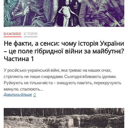
ВАЖЛИВЕ
ІСТОРІЯ
Не факти, а сенси: чому історія України
– це поле гібридної війни за майбутнє?
Частина 1
У російсько-українській війні, яка триває на наших очах,
стріляють не лише снарядами. Сьогодні вбивають ідеями.
Руйнують не тільки міста – знищують пам’ять, перекручують
минуле, спалюють…
Не
Дивитись більше
факти,
а
сенси:
чому
історія
України