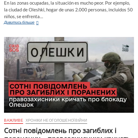
En las zonas ocupadas, la situación es mucho peor. Por ejemplo,
la ciudad de Oleshki, hogar de unas 2.000 personas, incluidos 50
niños, se enfrenta…
“Los
Дивитись більше
rusos
están
utilizando
la
violencia,
el
miedo
y
el
terror
para
despoblar
Jersón
por
la
fuerza”:
Entrevista
ВАЖЛИВЕ
ХРОНІКИ НЕ ОГОЛОШЕНОЇ ВІЙНИ
con
Zarina
Сотні повідомлень про загиблих і
Zabrisky