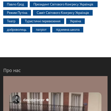
Павло Ґрод
Президент Світового Конгресу Українців.
Режим Путіна
Саміт Світового Конгресу Українців
Театр
Туристичні перевезення
Україна
доброволець
патріот
підземна школа
Про нас