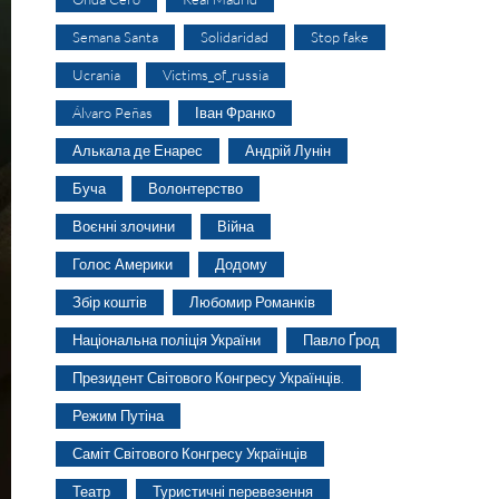
Semana Santa
Solidaridad
Stop fake
Ucrania
Victims_of_russia
Álvaro Peñas
Іван Франко
Алькала де Енарес
Андрій Лунін
Буча
Волонтерство
Воєнні злочини
Війна
Голос Америки
Додому
Збір коштів
Любомир Романків
Національна поліція України
Павло Ґрод
Президент Світового Конгресу Українців.
Режим Путіна
Саміт Світового Конгресу Українців
Театр
Туристичні перевезення