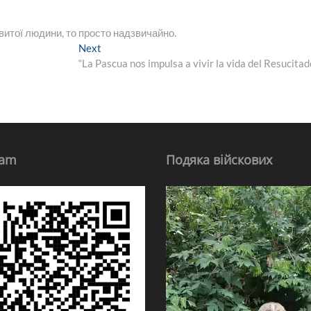
овитої людини, то просто надзвичайно.
Next
Next
post:
“La Pascua nos impulsa a vivir la vida del Resucitad
ram
Подяка війскових