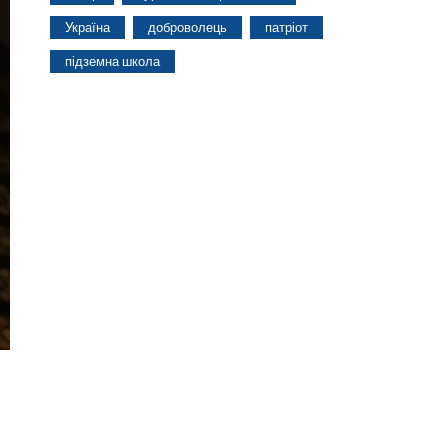
Україна
доброволець
патріот
підземна школа