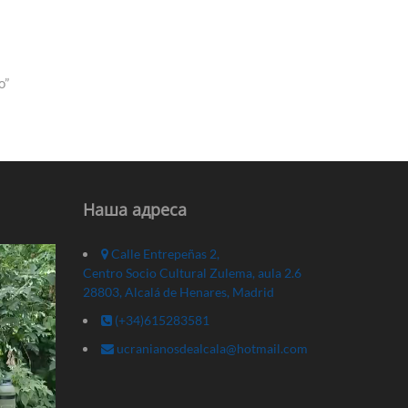
o”
Наша адреса
Calle Entrepeñas 2,
Centro Socio Cultural Zulema, aula 2.6
28803, Alcalá de Henares, Madrid
(+34)615283581
ucranianosdealcala@hotmail.com