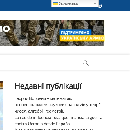
Українська
Instagram
Недавні публікації
Георгій Вороний – математик,
основоположник наукових напрямів у теорії
чисел, алгебрі і геометрії.
La red de influencia rusa que financia la guerra
contra Ucrania desde España