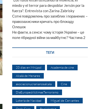
“Los rusos están utilizando la violencia, el
miedo y el terror para despoblar Jersón por la
fuerza”: Entrevista con Zarina Zabrisky
Сотні повідомлень про загиблих і поранених –
правозахисники кричать про блокаду
Олешок
Не факти, а сенси: чому історія України – це
поле гібридної війни за майбутнє? Частина 2
ТЕГИ
20 días en Mriúpol
Academia de cine
Alcalá de Henares
asociacionucranianosalcala
Cine
DíaEuropeoVíctimasTerrorismo
Lotería de Navidad
Miguel de Cervantes
Onda Cero
Real Madrid