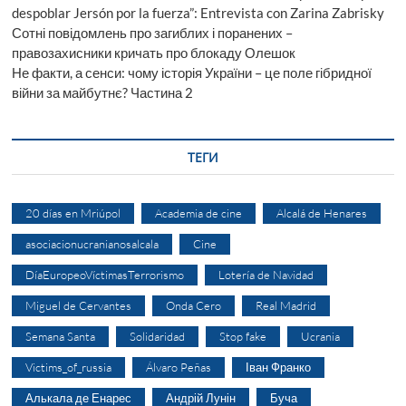
despoblar Jersón por la fuerza”: Entrevista con Zarina Zabrisky
Сотні повідомлень про загиблих і поранених –
правозахисники кричать про блокаду Олешок
Не факти, а сенси: чому історія України – це поле гібридної
війни за майбутнє? Частина 2
ТЕГИ
20 días en Mriúpol
Academia de cine
Alcalá de Henares
asociacionucranianosalcala
Cine
DíaEuropeoVíctimasTerrorismo
Lotería de Navidad
Miguel de Cervantes
Onda Cero
Real Madrid
Semana Santa
Solidaridad
Stop fake
Ucrania
Victims_of_russia
Álvaro Peñas
Іван Франко
Алькала де Енарес
Андрій Лунін
Буча