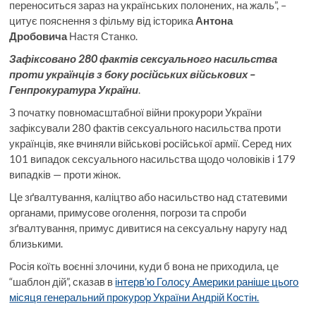
переноситься зараз на українських полонених, на жаль”, –
цитує пояснення з фільму від історика
Антона
Дробовича
Настя Станко.
Зафіксовано 280 фактів сексуального насильства
проти українців з боку російських військових
–
Генпрокуратура України
.
З початку повномасштабної війни прокурори України
зафіксували 280 фактів сексуального насильства проти
українців, яке вчиняли військові російської армії. Серед них
101 випадок сексуального насильства щодо чоловіків і 179
випадків — проти жінок.
Це зґвалтування, каліцтво або насильство над статевими
органами, примусове оголення, погрози та спроби
зґвалтування, примус дивитися на сексуальну наругу над
близькими.
Росія коїть воєнні злочини, куди б вона не приходила, це
“шаблон дій”, сказав в
інтерв’ю Голосу Америки раніше цього
місяця генеральний прокурор України Андрій Костін.