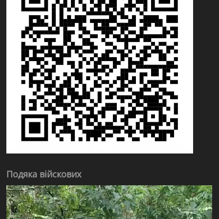
Подяка війскових