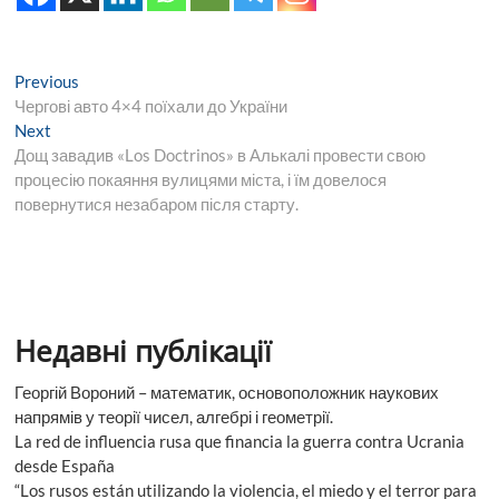
Навігація
Previous
Previous
post:
Чергові авто 4×4 поїхали до України
записів
Next
Next
post:
Дощ завадив «Los Doctrinos» в Алькалі провести свою
процесію покаяння вулицями міста, і їм довелося
повернутися незабаром після старту.
Недавні публікації
Георгій Вороний – математик, основоположник наукових
напрямів у теорії чисел, алгебрі і геометрії.
La red de influencia rusa que financia la guerra contra Ucrania
desde España
“Los rusos están utilizando la violencia, el miedo y el terror para