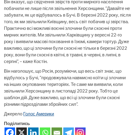
Він вказує, що свідчення звірств проти мирного населення
побачили не лише після звільнення Херсонщини. “Давайте не
забувати, як це відбувалось в Бучі. В березні 2022 року, після
того, як ми звільнили Київщину, весь світ побачив ці звірства.
Практично всі можливі воєнні злочини були скоєнні проти
мирних жителів. Ми звільнили Харківщину у вересні 22-го
року і виявили масові поховання в Ізюмі, камери тортур. Дуже
важливо, що ці злочини були скоєні не тільки в березні 2022
року, вони були скоєні в квітні, в травні, в червні, в липні, в
серпні”, – каже Костін.
Він наголошує, що Росія, розуміючи, що весь світ знає, що
відбулось у Бучі, “продовжувала навмисно коїти ці злочини
на інших окупованих територіях. Те саме ми виявили, коли
звільнили Херсонщину в листопаді 2022 року. Тобто це
шаблон дій. Дуже важливо, що всі ці злочини були скоєні
різними підрозділами збройних сил”.
Джерело
Голос Америки
Поділитись