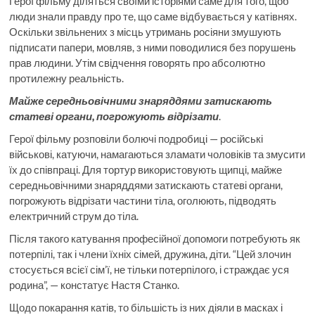
Герої фільму діляться своїми історіями саме для того, щоб
люди знали правду про те, що саме відбувається у катівнях.
Оскільки звільнених з місць утримань росіяни змушують
підписати папери, мовляв, з ними поводилися без порушень
прав людини. Утім свідчення говорять про абсолютно
протилежну реальність.
Майже середньовічними знаряддями затискають
статеві органи, погрожують відрізати
.
Герої фільму розповіли болючі подробиці — російські
військові, катуючи, намагаються зламати чоловіків та змусити
їх до співпраці. Для тортур використовують щипці, майже
середньовічними знаряддями затискають статеві органи,
погрожують відрізати частини тіла, оголюють, підводять
електричний струм до тіла.
Після такого катування професійної допомоги потребують як
потерпілі, так і члени їхніх сімей, дружина, діти. “Цей злочин
стосується всієї сім’ї, не тільки потерпілого, і страждає уся
родина”, — констатує Настя Станко.
Щодо покарання катів, то більшість із них діяли в масках і