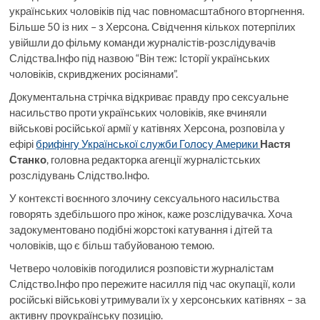
українських чоловіків під час повномасштабного вторгнення.
Більше 50 із них – з Херсона. Свідчення кількох потерпілих
увійшли до фільму команди журналістів-розслідувачів
Слідства.Інфо під назвою “Він теж: Історії українських
чоловіків, скривджених росіянами”.
Документальна стрічка відкриває правду про сексуальне
насильство проти українських чоловіків, яке вчиняли
військові російської армії у катівнях Херсона, розповіла у
ефірі
брифінгу Української служби Голосу Америки
Настя
Станко
, головна редакторка агенції журналістських
розслідувань Слідство.Інфо.
У контексті воєнного злочину сексуального насильства
говорять здебільшого про жінок, каже розслідувачка. Хоча
задокументовано подібні жорстокі катування і дітей та
чоловіків, що є більш табуйованою темою.
Четверо чоловіків погодилися розповісти журналістам
Слідство.Інфо про пережите насилля під час окупації, коли
російські військові утримували їх у херсонських катівнях – за
активну проукраїнську позицію.