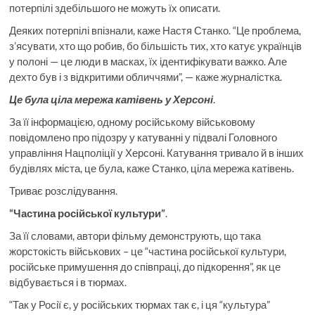
потерпілі здебільшого не можуть їх описати.
Деяких потерпілі впізнали, каже Настя Станко. “Це проблема,
з’ясувати, хто що робив, бо більшість тих, хто катує українців
у полоні — це люди в масках, їх ідентифікувати важко. Але
дехто був і з відкритими обличчями”, — каже журналістка.
Це була ціла мережа катівень у Херсоні
.
За її інформацією, одному російському військовому
повідомлено про підозру у катуванні у підвалі Головного
управління Нацполіції у Херсоні. Катування тривало й в інших
будівлях міста, це була, каже Станко, ціла мережа катівень.
Триває розслідування.
“Частина російської культури”
.
За її словами, автори фільму демонструють, що така
жорстокість військових – це “частина російської культури,
російське примушення до співпраці, до підкорення”, як це
відбувається і в тюрмах.
“Так у Росії є, у російських тюрмах так є, і ця “культура”