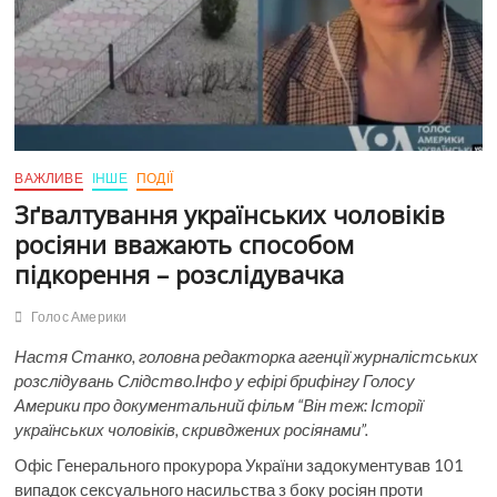
ВАЖЛИВЕ
ІНШЕ
ПОДІЇ
Зґвалтування українських чоловіків
росіяни вважають способом
підкорення – розслідувачка
Голос Америки
Настя Станко, головна редакторка агенції журналістських
розслідувань Слідство.Інфо у ефірі брифінгу Голосу
Америки про документальний фільм “Він теж: Історії
українських чоловіків, скривджених росіянами”.
Офіс Генерального прокурора України задокументував 101
випадок сексуального насильства з боку росіян проти