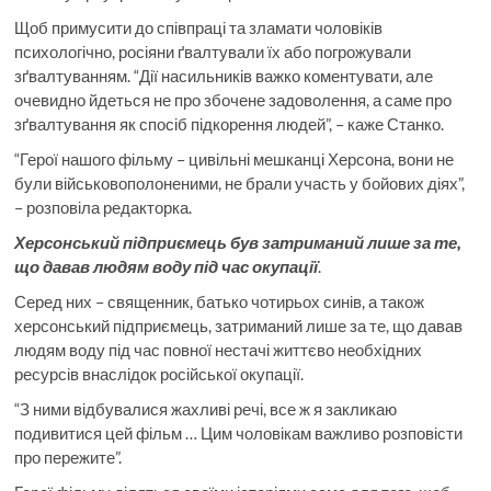
Щоб примусити до співпраці та зламати чоловіків
психологічно, росіяни ґвалтували їх або погрожували
зґвалтуванням. “Дії насильників важко коментувати, але
очевидно йдеться не про збочене задоволення, а саме про
зґвалтування як спосіб підкорення людей”, – каже Станко.
“Герої нашого фільму – цивільні мешканці Херсона, вони не
були військовополоненими, не брали участь у бойових діях”,
– розповіла редакторка.
Херсонський підприємець був затриманий лише за те,
що давав людям воду під час окупації
.
Серед них – священник, батько чотирьох синів, а також
херсонський підприємець, затриманий лише за те, що давав
людям воду під час повної нестачі життєво необхідних
ресурсів внаслідок російської окупації.
“З ними відбувалися жахливі речі, все ж я закликаю
подивитися цей фільм … Цим чоловікам важливо розповісти
про пережите”.