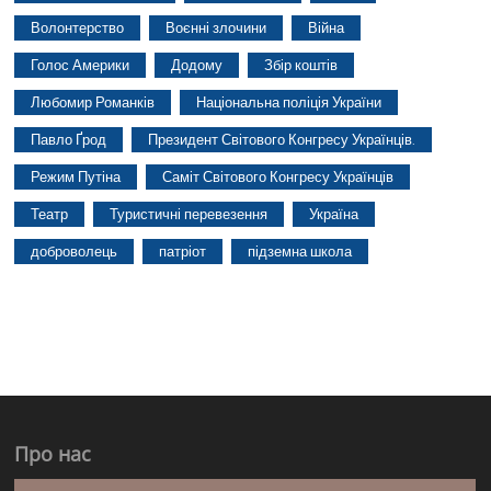
Волонтерство
Воєнні злочини
Війна
Голос Америки
Додому
Збір коштів
Любомир Романків
Національна поліція України
Павло Ґрод
Президент Світового Конгресу Українців.
Режим Путіна
Саміт Світового Конгресу Українців
Театр
Туристичні перевезення
Україна
доброволець
патріот
підземна школа
Про нас