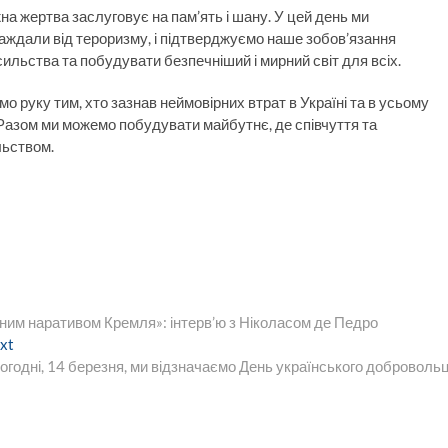
жна жертва заслуговує на пам’ять і шану. У цей день ми
аждали від тероризму, і підтверджуємо наше зобов’язання
ильства та побудувати безпечніший і мирний світ для всіх.
 руку тим, хто зазнав неймовірних втрат в Україні та в усьому
ь. Разом ми можемо побудувати майбутнє, де співчуття та
льством.
ним наративом Кремля»: інтерв’ю з Ніколасом де Педро
Next
xt
post:
огодні, 14 березня, ми відзначаємо День українського доброволь