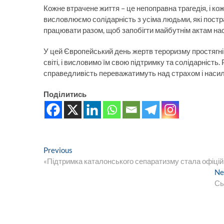
Кожне втрачене життя – це непоправна трагедія, і ко
висловлюємо солідарність з усіма людьми, які постр
працювати разом, щоб запобігти майбутнім актам нас
У цей Європейський день жертв тероризму простягнімо
світі, і висловимо їм свою підтримку та солідарніст
справедливість переважатимуть над страхом і наси
Поділитись
Навігація
Previous
Previous
post:
«Підтримка каталонського сепаратизму стала офіцій
записів
Ne
Сь