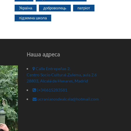
Україна
доброволець
патріот
підземна школа
Наша адреса
Calle Entrepeñas 2,
Centro Socio Cultural Zulema, aula 2.6
28803, Alcalá de Henares, Madrid
(+34)615283581
ucranianosdealcala@hotmail.com