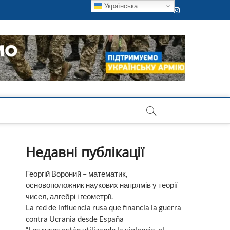
Українська
Instagram
Недавні публікації
Георгій Вороний – математик,
основоположник наукових напрямів у теорії
чисел, алгебрі і геометрії.
La red de influencia rusa que financia la guerra
contra Ucrania desde España