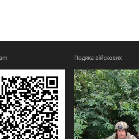
ram
Подяка війскових