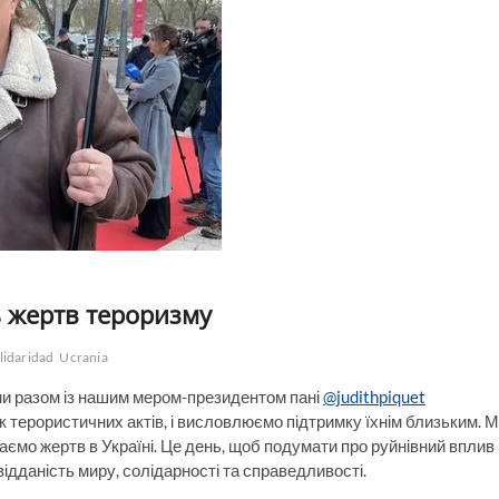
ь жертв тероризму
lidaridad
Ucrania
ми разом із нашим мером-президентом пані
@judithpiquet
к терористичних актів, і висловлюємо підтримку їхнім близьким. 
аємо жертв в Україні. Це день, щоб подумати про руйнівний вплив
ідданість миру, солідарності та справедливості.