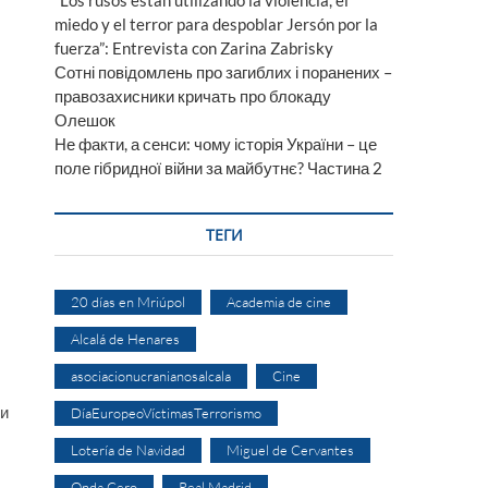
“Los rusos están utilizando la violencia, el
miedo y el terror para despoblar Jersón por la
fuerza”: Entrevista con Zarina Zabrisky
Сотні повідомлень про загиблих і поранених –
правозахисники кричать про блокаду
Олешок
Не факти, а сенси: чому історія України – це
поле гібридної війни за майбутнє? Частина 2
ТЕГИ
20 días en Mriúpol
Academia de cine
Alcalá de Henares
asociacionucranianosalcala
Cine
Ми
DíaEuropeoVíctimasTerrorismo
Lotería de Navidad
Miguel de Cervantes
Onda Cero
Real Madrid