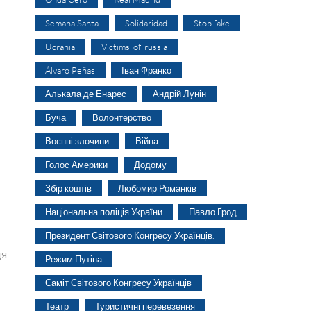
Semana Santa
Solidaridad
Stop fake
Ucrania
Victims_of_russia
Álvaro Peñas
Іван Франко
Алькала де Енарес
Андрій Лунін
Буча
Волонтерство
Воєнні злочини
Війна
Голос Америки
Додому
Збір коштів
Любомир Романків
Національна поліція України
Павло Ґрод
Президент Світового Конгресу Українців.
ця
Режим Путіна
Саміт Світового Конгресу Українців
Театр
Туристичні перевезення