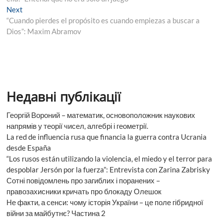
Next
Next
post:
“Cuando pierdes el propósito es cuando empiezas a buscar a
Dios”: Maxim Abramov
Недавні публікації
Георгій Вороний – математик, основоположник наукових
напрямів у теорії чисел, алгебрі і геометрії.
La red de influencia rusa que financia la guerra contra Ucrania
desde España
“Los rusos están utilizando la violencia, el miedo y el terror para
despoblar Jersón por la fuerza”: Entrevista con Zarina Zabrisky
Сотні повідомлень про загиблих і поранених –
правозахисники кричать про блокаду Олешок
Не факти, а сенси: чому історія України – це поле гібридної
війни за майбутнє? Частина 2