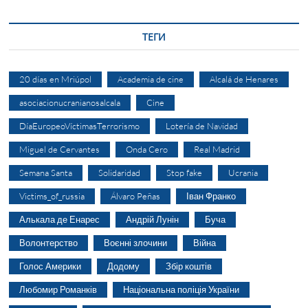
ТЕГИ
20 días en Mriúpol
Academia de cine
Alcalá de Henares
asociacionucranianosalcala
Cine
DíaEuropeoVíctimasTerrorismo
Lotería de Navidad
Miguel de Cervantes
Onda Cero
Real Madrid
Semana Santa
Solidaridad
Stop fake
Ucrania
Victims_of_russia
Álvaro Peñas
Іван Франко
Алькала де Енарес
Андрій Лунін
Буча
Волонтерство
Воєнні злочини
Війна
Голос Америки
Додому
Збір коштів
Любомир Романків
Національна поліція України