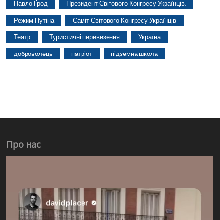
Павло Ґрод
Президент Світового Конгресу Українців.
Режим Путіна
Саміт Світового Конгресу Українців
Театр
Туристичні перевезення
Україна
доброволець
патріот
підземна школа
Про нас