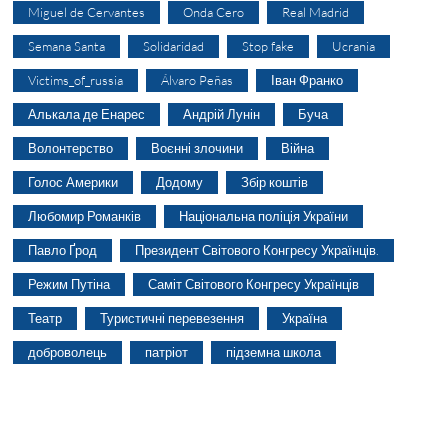
Miguel de Cervantes
Onda Cero
Real Madrid
Semana Santa
Solidaridad
Stop fake
Ucrania
Victims_of_russia
Álvaro Peñas
Іван Франко
Алькала де Енарес
Андрій Лунін
Буча
Волонтерство
Воєнні злочини
Війна
Голос Америки
Додому
Збір коштів
Любомир Романків
Національна поліція України
Павло Ґрод
Президент Світового Конгресу Українців.
Режим Путіна
Саміт Світового Конгресу Українців
Театр
Туристичні перевезення
Україна
доброволець
патріот
підземна школа