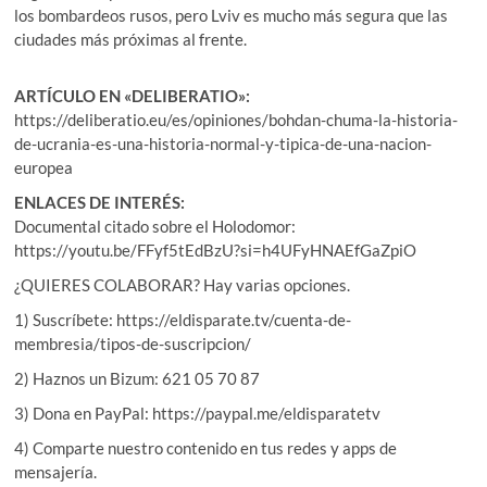
los bombardeos rusos, pero Lviv es mucho más segura que las
ciudades más próximas al frente.
ARTÍCULO EN «DELIBERATIO»:
https://deliberatio.eu/es/opiniones/bohdan-chuma-la-historia-
de-ucrania-es-una-historia-normal-y-tipica-de-una-nacion-
europea
ENLACES DE INTERÉS:
Documental citado sobre el Holodomor:
https://youtu.be/FFyf5tEdBzU?si=h4UFyHNAEfGaZpiO
¿QUIERES COLABORAR? Hay varias opciones.
1) Suscríbete: https://eldisparate.tv/cuenta-de-
membresia/tipos-de-suscripcion/
2) Haznos un Bizum: 621 05 70 87
3) Dona en PayPal: https://paypal.me/eldisparatetv
4) Comparte nuestro contenido en tus redes y apps de
mensajería.