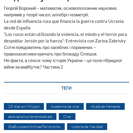
Георгій Вороний – математик, основоположник наукових
напрямів у теорії чисел, алгебрі і геометрії.
La red de influencia rusa que financia la guerra contra Ucrania
desde España
“Los rusos están utilizando la violencia, el miedo y el terror para
despoblar Jersón por la fuerza”: Entrevista con Zarina Zabrisky
Сотні повідомлень про загиблих і поранених –
правозахисники кричать про блокаду Олешок
Не факти, а сенси: чому історія України – це поле гібридної
війни за майбутнє? Частина 2
ТЕГИ
20 días en Mriúpol
Academia de cine
Alcalá de Henares
asociacionucranianosalcala
Cine
DíaEuropeoVíctimasTerrorismo
Lotería de Navidad