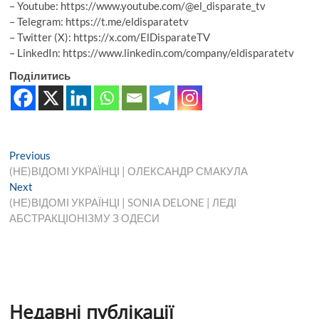
– Youtube: https://www.youtube.com/@el_disparate_tv
– Telegram: https://t.me/eldisparatetv
– Twitter (X): https://x.com/ElDisparateTV
– LinkedIn: https://www.linkedin.com/company/eldisparatetv
Поділитись
Навігація
Previous
Previous
post:
(НЕ)ВІДОМІ УКРАЇНЦІ | ОЛЕКСАНДР СМАКУЛА
записів
Next
Next
post:
(НЕ)ВІДОМІ УКРАЇНЦІ | SONIA DELONE | ЛЕДІ
АБСТРАКЦІОНІЗМУ З ОДЕСИ
Недавні публікації