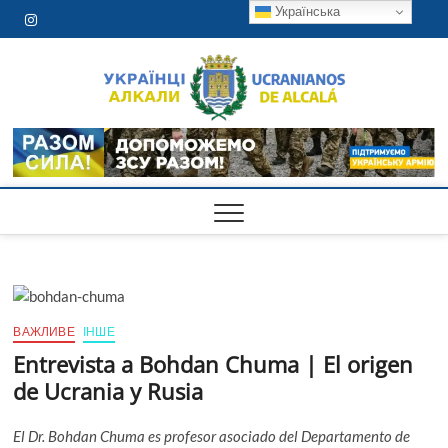
Skip
Українська
Instagram
to
content
Ucran
ASOCIACIÓN
UCRANIANOS
DE ALCALÁ DE
de Alc
HENARES
ВАЖЛИВЕ
ІНШЕ
Entrevista a Bohdan Chuma | El origen
de Ucrania y Rusia
El Dr. Bohdan Chuma es profesor asociado del Departamento de