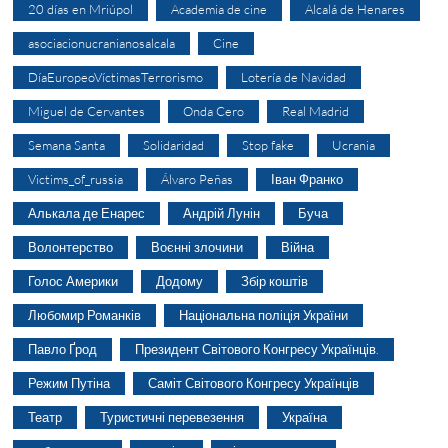
20 días en Mriúpol
Academia de cine
Alcalá de Henares
asociacionucranianosalcala
Cine
DíaEuropeoVíctimasTerrorismo
Lotería de Navidad
Miguel de Cervantes
Onda Cero
Real Madrid
Semana Santa
Solidaridad
Stop fake
Ucrania
Victims_of_russia
Álvaro Peñas
Іван Франко
Алькала де Енарес
Андрій Лунін
Буча
Волонтерство
Воєнні злочини
Війна
Голос Америки
Додому
Збір коштів
Любомир Романків
Національна поліція України
Павло Ґрод
Президент Світового Конгресу Українців.
Режим Путіна
Саміт Світового Конгресу Українців
Театр
Туристичні перевезення
Україна