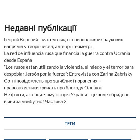
Недавні публікації
Георгій Вороний – математик, основоположник наукових
напрямів у теорії чисел, алгебрі і геометрії.
La red de influencia rusa que financia la guerra contra Ucrania
desde España
“Los rusos están utilizando la violencia, el miedo y el terror para
despoblar Jersón por la fuerza”: Entrevista con Zarina Zabrisky
Сотні повідомлень про загиблих і поранених –
правозахисники кричать про блокаду Олешок
Не факти, а сенси: чому історія України – це поле гібридної
війни за майбутнє? Частина 2
ТЕГИ