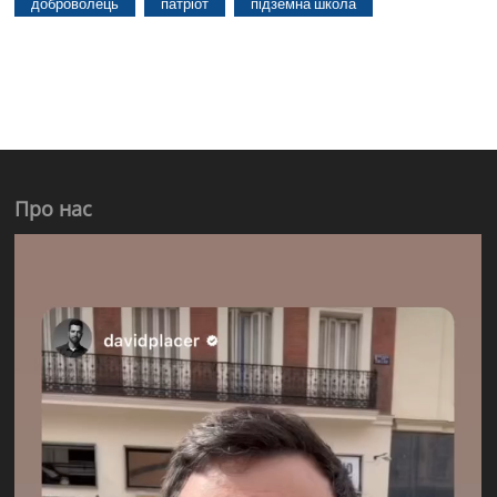
доброволець
патріот
підземна школа
Про нас