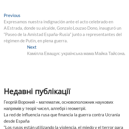
Навігація
Previous
Previous
post:
Expresamos nuestra indignación ante el acto celebrado en
записів
A Estrada, donde su alcalde, Gonzalo Louzao Dono, inauguró un
“Paseo de la Amistad España‑Rusia” junto a representantes del
régimen de Putin, en plena guerra.
Next
Next
post:
Камілла Еващук: українська мама Майка Тайсона.
Недавні публікації
Георгій Вороний – математик, основоположник наукових
напрямів у теорії чисел, алгебрі і геометрії.
La red de influencia rusa que financia la guerra contra Ucrania
desde España
“Los rusos están utilizando la violencia, el miedo y el terror para