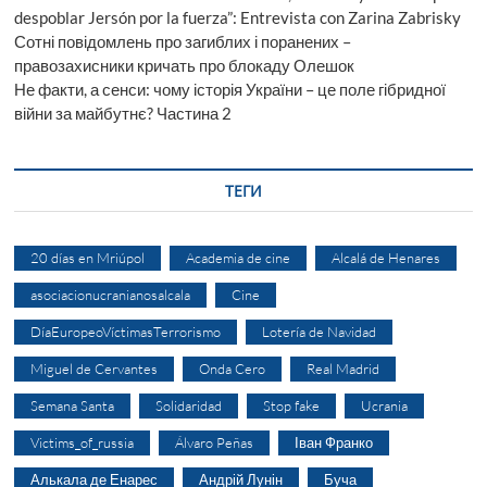
despoblar Jersón por la fuerza”: Entrevista con Zarina Zabrisky
Сотні повідомлень про загиблих і поранених –
правозахисники кричать про блокаду Олешок
Не факти, а сенси: чому історія України – це поле гібридної
війни за майбутнє? Частина 2
ТЕГИ
20 días en Mriúpol
Academia de cine
Alcalá de Henares
asociacionucranianosalcala
Cine
DíaEuropeoVíctimasTerrorismo
Lotería de Navidad
Miguel de Cervantes
Onda Cero
Real Madrid
Semana Santa
Solidaridad
Stop fake
Ucrania
Victims_of_russia
Álvaro Peñas
Іван Франко
Алькала де Енарес
Андрій Лунін
Буча