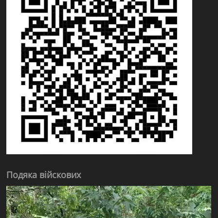
Подяка війскових