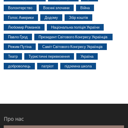
Волонтерство
Воєнні злочини
Війна
Голос Америки
Додому
Збір коштів
Любомир Романків
Національна поліція України
Павло Ґрод
Президент Світового Конгресу Українців.
Режим Путіна
Саміт Світового Конгресу Українців
Театр
Туристичні перевезення
Україна
доброволець
патріот
підземна школа
Про нас