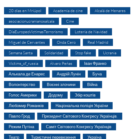
20 días en Mriúpol
Academia de cine
Alcalá de Henares
asociacionucranianosalcala
Cine
DíaEuropeoVíctimasTerrorismo
Lotería de Navidad
Miguel de Cervantes
Onda Cero
Real Madrid
Semana Santa
Solidaridad
Stop fake
Ucrania
Victims_of_russia
Álvaro Peñas
Іван Франко
Алькала де Енарес
Андрій Лунін
Буча
Волонтерство
Воєнні злочини
Війна
Голос Америки
Додому
Збір коштів
Любомир Романків
Національна поліція України
Павло Ґрод
Президент Світового Конгресу Українців.
Режим Путіна
Саміт Світового Конгресу Українців
Театр
Туристичні перевезення
Україна