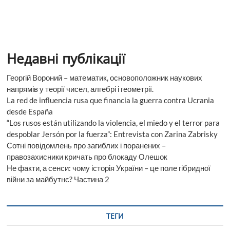
Недавні публікації
Георгій Вороний – математик, основоположник наукових
напрямів у теорії чисел, алгебрі і геометрії.
La red de influencia rusa que financia la guerra contra Ucrania
desde España
“Los rusos están utilizando la violencia, el miedo y el terror para
despoblar Jersón por la fuerza”: Entrevista con Zarina Zabrisky
Сотні повідомлень про загиблих і поранених –
правозахисники кричать про блокаду Олешок
Не факти, а сенси: чому історія України – це поле гібридної
війни за майбутнє? Частина 2
ТЕГИ