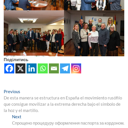
Поділитись
Навігація
Previous
Previous
post:
De esta manera se estructura en España el movimiento rusófilo
записів
que consigue movilizar a la extrema derecha bajo el símbolo de
la hoz y el martillo.
Next
Next
post:
Cпрощено процедуру оформлення паспорта за кордоном.