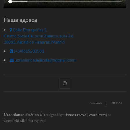
Наша адреса
Calle Entrepeñas 2,
Centro Socio Cultural Zulema, aula 2.6
28803, Alcalá de Henares, Madrid
(+34)615283581
ucranianosdealcala@hotmail.com
Instagram
Зв’язок
Головна
Ucranianos de Alcalá
| Designed by:
Theme Freesia
|
WordPress
| ©
Copyright All right reserved