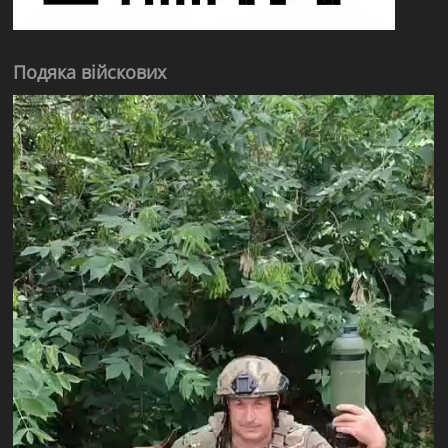
Подяка війскових