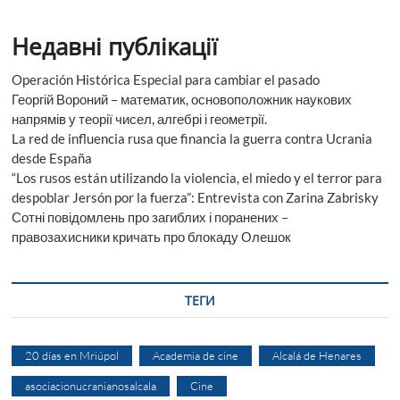
Недавні публікації
Operación Histórica Especial para cambiar el pasado
Георгій Вороний – математик, основоположник наукових
напрямів у теорії чисел, алгебрі і геометрії.
La red de influencia rusa que financia la guerra contra Ucrania
desde España
“Los rusos están utilizando la violencia, el miedo y el terror para
despoblar Jersón por la fuerza”: Entrevista con Zarina Zabrisky
Сотні повідомлень про загиблих і поранених –
правозахисники кричать про блокаду Олешок
ТЕГИ
20 días en Mriúpol
Academia de cine
Alcalá de Henares
asociacionucranianosalcala
Cine