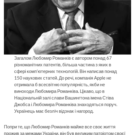
Загалом Любомир Романків є автором понад 67
різноманітних патентів, більша частина з яких в
сфері комп’ютерних технологій. Він написав понад
150 наукових статей. До речі, компанія Apple не
отримала б всесвітню популярність, якби не
виноходи Любомира Романківа. Цікаво, що в
Національній залі слави Вашингтона імена Стіва
Джобса і Любомира Романківа знаходяться поруч.
Українець має безліч відзнак і нагород.
Попри те, що Любомир Романків майже все своє життя
прожив за межами України, він був великим патріотом своєї