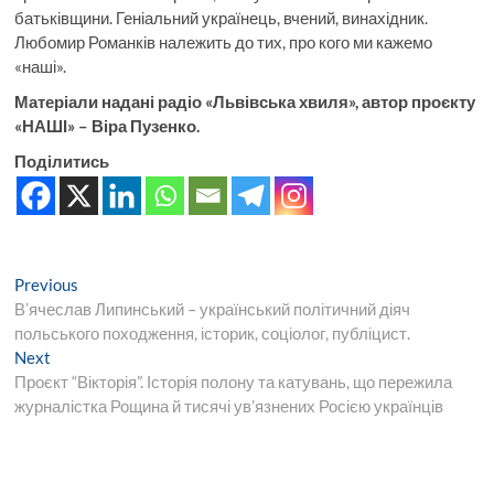
батьківщини. Геніальний українець, вчений, винахідник.
Любомир Романків належить до тих, про кого ми кажемо
«наші».
Матеріали надані радіо «Львівська хвиля», автор проєкту
«НАШІ» – Віра Пузенко.
Поділитись
Навігація
Previous
Previous
post:
Вʼячеслав Липинський – український політичний діяч
записів
польського походження, історик, соціолог, публіцист.
Next
Next
post:
Проєкт “Вікторія”. Історія полону та катувань, що пережила
журналістка Рощина й тисячі ув’язнених Росією українців