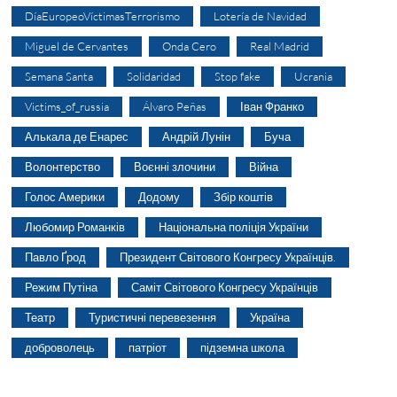
DíaEuropeoVíctimasTerrorismo
Lotería de Navidad
Miguel de Cervantes
Onda Cero
Real Madrid
Semana Santa
Solidaridad
Stop fake
Ucrania
Victims_of_russia
Álvaro Peñas
Іван Франко
Алькала де Енарес
Андрій Лунін
Буча
Волонтерство
Воєнні злочини
Війна
Голос Америки
Додому
Збір коштів
Любомир Романків
Національна поліція України
Павло Ґрод
Президент Світового Конгресу Українців.
Режим Путіна
Саміт Світового Конгресу Українців
Театр
Туристичні перевезення
Україна
доброволець
патріот
підземна школа