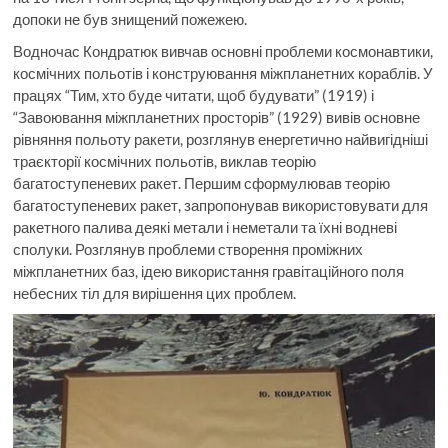
допоки не був знищений пожежею.
Водночас Кондратюк вивчав основні проблеми космонавтики,
космічних польотів і конструювання міжпланетних кораблів. У
працях “Тим, хто буде читати, щоб будувати” (1919) і
“Завоювання міжпланетних просторів” (1929) вивів основне
рівняння польоту ракети, розглянув енергетично найвигідніші
траєкторії космічних польотів, виклав теорію
багатоступеневих ракет. Першим сформулював теорію
багатоступеневих ракет, запропонував використовувати для
ракетного палива деякі метали і неметали та їхні водневі
сполуки. Розглянув проблеми створення проміжних
міжпланетних баз, ідею використання гравітаційного поля
небесних тіл для вирішення цих проблем.