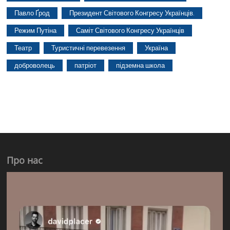
Павло Ґрод
Президент Світового Конгресу Українців.
Режим Путіна
Саміт Світового Конгресу Українців
Театр
Туристичні перевезення
Україна
доброволець
патріот
підземна школа
Про нас