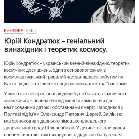
ВАЖЛИВЕ
НАШІ
Юрій Кондратюк – геніальний
винахідник і теоретик космосу.
Юрій Кондратюк – український вчений-винахідник, теоретик
космічних досліджень, один з основоположників
космонавтики, який тривалий час залишався забутим на
Батьківщині, зате високо поцінованим далеко за її межами.
У житті цієї непересічної людини було багато таємничого і
загадкового – починаючи від імені та закінчуючи досі
нез’ясованими датою і обставинами смерті. Народився у
Полтаві під ім’ям Олександр Гнатович Шаргей. За лінією
матері походив з давнього німецько-шведського
дворянського роду Шліппенбахів. У дитинстві залишився
повним сиротою, тож виховувався дідусем і бабусею. Зі