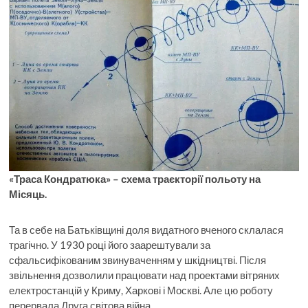
«Траса Кондратюка» – схема траєкторії польоту на
Місяць.
Та в себе на Батьківщині доля видатного вченого склалася
трагічно. У 1930 році його заарештували за
сфальсифікованим звинуваченням у шкідництві. Після
звільнення дозволили працювати над проектами вітряних
електростанцій у Криму, Харкові і Москві. Але цю роботу
перервала Друга світова війна.