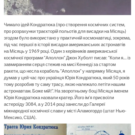
Чимало ідей Кондратюка (про створення космічних систем,
про розрахунки траєкторій польотів для висадки на Місяць)
згодом було використано у практичній космонавтиці, зокрема,
під час першої в історії висадки американських астронавтів
на Місяць у 1969 році. Один з керівників американської
космічної програми “Аполлон” Джон Хуболт писав: “Коли я… із
завмиранням серця стежив на мисі Кеннеді за стартом
ракети, що несла корабель “Аполлон” у напрямку Місяця, я
думав у цей час про українця Юрія Кондратюка, який 50 років
тому розробив ту саму трасу, якою належало летіти нашим
астронавтам. Боже мій!”. На зворотньому боці Місяця іменем
Юрія Кондратюка назвали кратер. Його ім’я присвоїли
астероїду 3084, а у 2014 році занесли до Галереї
міжнародної космічної слави у місті Аламогордо (штат Нью-
Мексико, США).