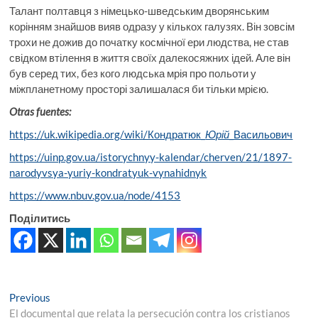
Талант полтавця з німецько-шведським дворянським
корінням знайшов вияв одразу у кількох галузях. Він зовсім
трохи не дожив до початку космічної ери людства, не став
свідком втілення в життя своїх далекосяжних ідей. Але він
був серед тих, без кого людська мрія про польоти у
міжпланетному просторі залишалася би тільки мрією.
Otras fuentes:
https://uk.wikipedia.org/wiki/Кондратюк_
Юрій
_Васильович
https://uinp.gov.ua/istorychnyy-kalendar/cherven/21/1897-
narodyvsya-yuriy-kondratyuk-vynahidnyk
https://www.nbuv.gov.ua/node/4153
Поділитись
Навігація
Previous
Previous
post:
El documental que relata la persecución contra los cristianos