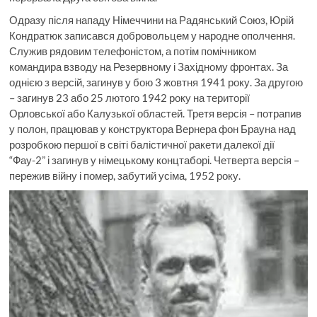
Одразу після нападу Німеччини на Радянський Союз, Юрій
Кондратюк записався добровольцем у народне ополчення.
Служив рядовим телефоністом, а потім помічником
командира взводу на Резервному і Західному фронтах. За
однією з версій, загинув у бою 3 жовтня 1941 року. За другою
– загинув 23 або 25 лютого 1942 року на території
Орловської або Калузької областей. Третя версія – потрапив
у полон, працював у конструктора Вернера фон Брауна над
розробкою першої в світі балістичної ракети далекої дії
“Фау-2” і загинув у німецькому концтаборі. Четверта версія –
пережив війну і помер, забутий усіма, 1952 року.