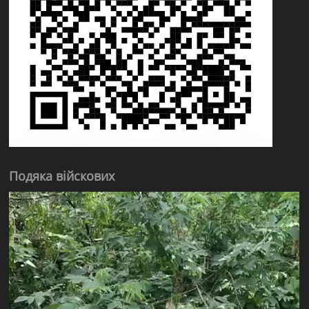
Подяка війскових