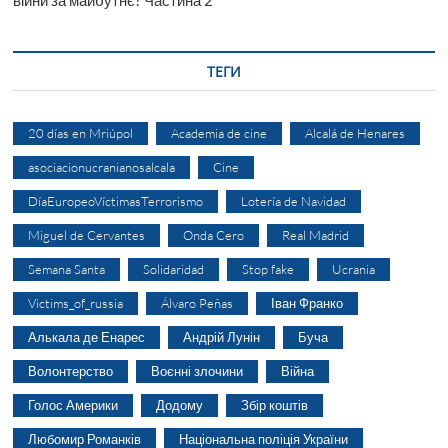
війни за майбутнє? Частина 2
ТЕГИ
20 días en Mriúpol
Academia de cine
Alcalá de Henares
asociacionucranianosalcala
Cine
DíaEuropeoVíctimasTerrorismo
Lotería de Navidad
Miguel de Cervantes
Onda Cero
Real Madrid
Semana Santa
Solidaridad
Stop fake
Ucrania
Victims_of_russia
Álvaro Peñas
Іван Франко
Алькала де Енарес
Андрій Лунін
Буча
Волонтерство
Воєнні злочини
Війна
Голос Америки
Додому
Збір коштів
Любомир Романків
Національна поліція України