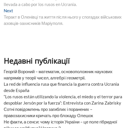
записів
llevada a cabo por los rusos en Ucrania.
Next
Next
post:
Теракт в Оленівці та життя після нього у спогадах військових
азовців-захисників Маріуполя.
Недавні публікації
Георгій Вороний – математик, основоположник наукових
напрямів у теорії чисел, алгебрі і геометрії.
La red de influencia rusa que financia la guerra contra Ucrania
desde España
“Los rusos están utilizando la violencia, el miedo y el terror para
despoblar Jersón por la fuerza”: Entrevista con Zarina Zabrisky
Сотні повідомлень про загиблих і поранених –
правозахисники кричать про блокаду Олешок
Не факти, а сенси: чому історія України – це поле гібридної