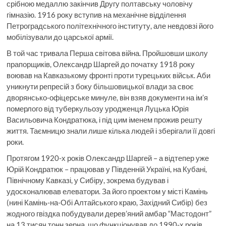
срібною медаллю закінчив Другу полтавську чоловічу
гімназію. 1916 року вступив на механічне відділення
Петроградського політехнічного інституту, але невдовзі його
мобілізували до царської армії.
В той час тривала Перша світова війна. Пройшовши школу
прапорщиків, Олександр Шаргей до початку 1918 року
воював на Кавказькому фронті проти турецьких військ. Аби
уникнути репресій з боку більшовицької влади за своє
дворянсько-офіцерське минуле, він взяв документи на ім’я
померлого від туберкульозу уродженця Луцька Юрія
Васильовича Кондратюка, і під цим іменем прожив решту
життя. Таємницю знали лише кілька людей і зберігали її довгі
роки.
Протягом 1920-х років Олександр Шаргей – а відтепер уже
Юрій Кондратюк – працював у Південній Україні, на Кубані,
Північному Кавказі, у Сибіру, зокрема будував і
удосконалював елеватори. За його проектом у місті Камінь
(нині Камінь-на-Обі Алтайського краю, Західний Сибір) без
жодного гвіздка побудували дерев’яний амбар “Мастодонт”
на 13 тисяч тонн зерна, що функціонував до 1990-х років,