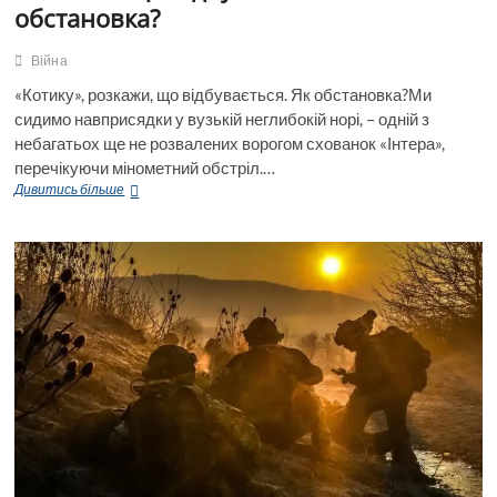
обстановка?
Війна
«Котику», розкажи, що відбувається. Як обстановка?Ми
сидимо навприсядки у вузькій неглибокій норі, – одній з
небагатьох ще не розвалених ворогом схованок «Інтера»,
перечікуючи мінометний обстріл.…
Розкажи,
Дивитись більше
що
відбувається.
Як
обстановка?