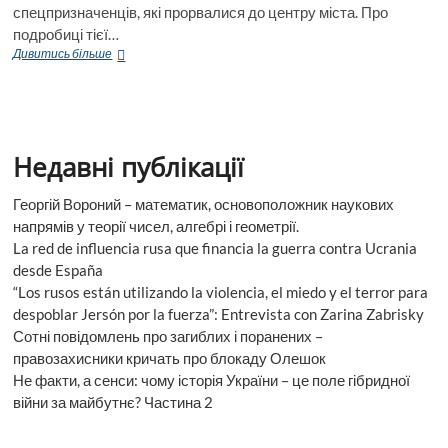
спецпризначенців, які прорвалися до центру міста. Про
подробиці тієї…
Підполковник
Дивитись більше
Роман
Зуй:
Коли
росіяни
відмовились
Недавні публікації
здатися,
я
їх
Георгій Вороний – математик, основоположник наукових
просто
напрямів у теорії чисел, алгебрі і геометрії.
розстріляв
La red de influencia rusa que financia la guerra contra Ucrania
з
desde España
танка
“Los rusos están utilizando la violencia, el miedo y el terror para
despoblar Jersón por la fuerza”: Entrevista con Zarina Zabrisky
Сотні повідомлень про загиблих і поранених –
правозахисники кричать про блокаду Олешок
Не факти, а сенси: чому історія України – це поле гібридної
війни за майбутнє? Частина 2