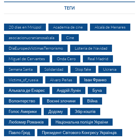
ТЕГИ
20 días en Mriúpol
Academia de cine
Alcalá de Henares
asociacionucranianosalcala
Cine
DíaEuropeoVíctimasTerrorismo
Lotería de Navidad
Miguel de Cervantes
Onda Cero
Real Madrid
Semana Santa
Solidaridad
Stop fake
Ucrania
Victims_of_russia
Álvaro Peñas
Іван Франко
Алькала де Енарес
Андрій Лунін
Буча
Волонтерство
Воєнні злочини
Війна
Голос Америки
Додому
Збір коштів
Любомир Романків
Національна поліція України
Павло Ґрод
Президент Світового Конгресу Українців.