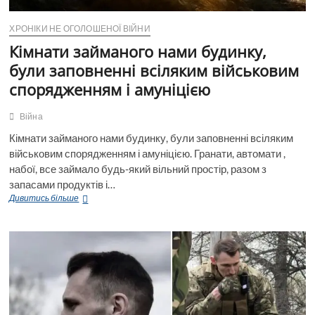
ХРОНІКИ НЕ ОГОЛОШЕНОЇ ВІЙНИ
Кімнати займаного нами будинку,
були заповненні всіляким військовим
спорядженням і амуніцією
Війна
Кімнати займаного нами будинку, були заповненні всіляким
військовим спорядженням і амуніцією. Гранати, автомати ,
набої, все займало будь-який вільний простір, разом з
запасами продуктів і…
Кімнати
Дивитись більше
займаного
нами
будинку,
були
заповненні
всіляким
військовим
спорядженням
і