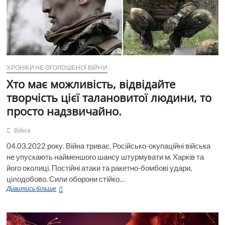
амуніцією
ХРОНІКИ НЕ ОГОЛОШЕНОЇ ВІЙНИ
Хто має можливість, відвідайте
творчість цієї талановитої людини, то
просто надзвичайно.
Війна
04.03.2022 року. Війна триває. Російсько-окупаційні війська
не упускають найменшого шансу штурмувати м. Харків та
його околиці. Постійні атаки та ракетно-бомбові удари,
цілодобово. Сили оборони стійко…
Хто
Дивитись більше
має
можливість,
відвідайте
творчість