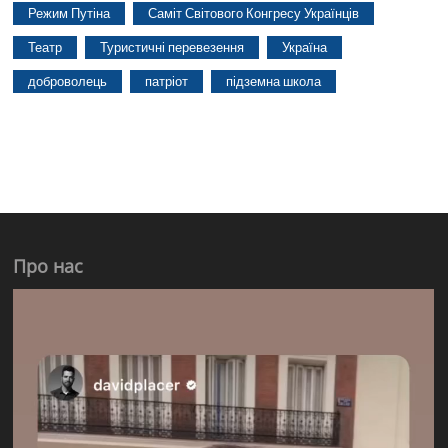
Режим Путіна
Саміт Світового Конгресу Українців
Театр
Туристичні перевезення
Україна
доброволець
патріот
підземна школа
Про нас