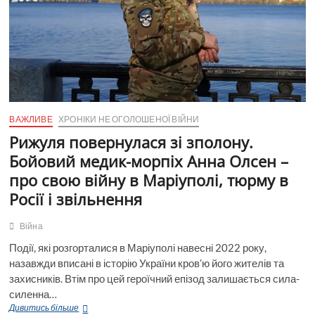
ВАЖЛИВЕ
ХРОНІКИ НЕ ОГОЛОШЕНОЇ ВІЙНИ
Рижуля повернулася зі зполону.
Бойовий медик-морпіх Анна Олсен –
про свою війну в Маріуполі, тюрму в
Росії і звільнення
Війна
Події, які розгорталися в Маріуполі навесні 2022 року,
назавжди вписані в історію України кров’ю його жителів та
захисників. Втім про цей героїчний епізод залишається сила-
силенна…
Рижуля
Дивитись більше