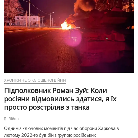
цієї
талановитої
людини,
то
просто
надзвичайно.
ХРОНІКИ НЕ ОГОЛОШЕНОЇ ВІЙНИ
Підполковник Роман Зуй: Коли
росіяни відмовились здатися, я їх
просто розстріляв з танка
Війна
Одним з ключових моментів під час оборони Харкова в
лютому 2022-го був бій з групою російських