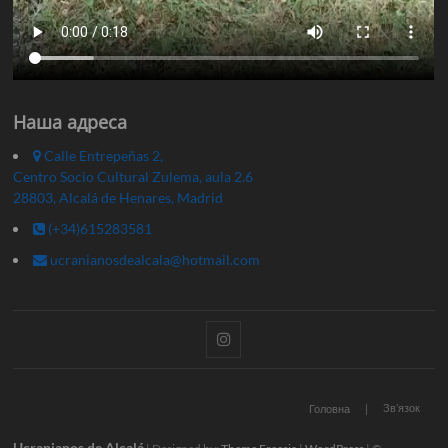
Наша адреса
Calle Entrepeñas 2,
Centro Socio Cultural Zulema, aula 2.6
28803, Alcalá de Henares, Madrid
(+34)615283581
ucranianosdealcala@hotmail.com
Instagram
Зв’язок
Головна
Ucranianos de Alcalá