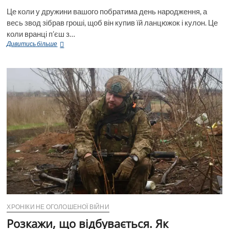
Це коли у дружини вашого побратима день народження, а
весь звод зібрав гроші, щоб він купив їй ланцюжок і кулон. Це
коли вранці п’єш з…
ЩО
Дивитись більше
ТАКЕ
ВІЙНА
СЛОВАМИ
ВІЙСЬКОВОГО?
ХРОНІКИ НЕ ОГОЛОШЕНОЇ ВІЙНИ
Розкажи, що відбувається. Як